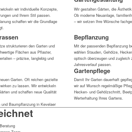
twickeln wir individuelle Konzepte,
Wir gestalten Gärten, die Ästheti
rungen und Ihrem Stil passen.
Ob moderne Neuanlage, familienf
lanung schaffen wir die Grundlage
– wir setzen Ihre Wünsche fachge
gt.
rrassen
Bepflanzung
tze strukturieren den Garten und
Mit der passenden Bepflanzung b
chwertige Flächen aus Pflaster,
wählen Stauden, Gehölze, Hecken
ialien – präzise, langlebig und
optisch überzeugen und zugleich 
Jahresverlauf passen.
Gartenpflege
neuen Garten. Oft reichen gezielte
Damit Ihr Garten dauerhaft gepfl
irken zu lassen. Wir entwickeln
wir auf Wunsch regelmäßige Pfle
ärten und schaffen neue Qualität
Hecken- und Gehölzschnitt, Beetp
Werterhaltung Ihres Gartens.
eichnet
 Beratung
hrenes Team